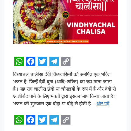
W
F
T
T
C
विंध्याचल चालीसा देवी विंध्यवासिनी को समर्पित एक भक्ति
h
a
w
e
o
भजन है, जिन्हें देवी दुर्गा (आदि-शक्ति) का रूप माना जाता
a
c
i
l
p
है। यह राग चालीस छंदों या चौपाइयों के रूप में है और देवी से
t
e
t
e
y
आशीर्वाद पाने के लिए भक्तों द्वारा इसका जाप किया जाता है।
भजन की शुरुआत एक दोहा या दोहे से होती है...
और पढ़ें
s
b
t
g
L
A
o
e
r
i
p
o
r
a
n
W
F
T
T
C