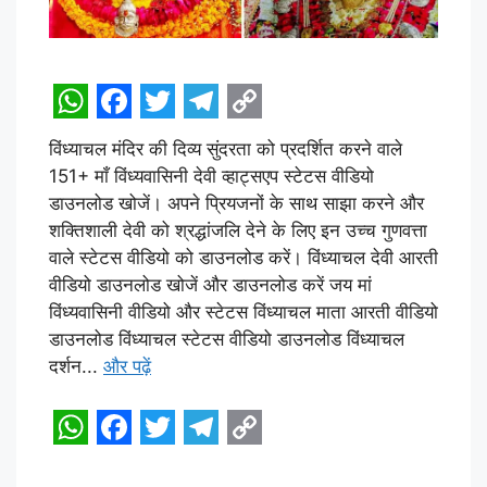
W
F
T
T
C
विंध्याचल मंदिर की दिव्य सुंदरता को प्रदर्शित करने वाले
h
a
w
e
o
151+ माँ विंध्यवासिनी देवी व्हाट्सएप स्टेटस वीडियो
a
c
i
l
p
डाउनलोड खोजें। अपने प्रियजनों के साथ साझा करने और
t
e
t
e
y
शक्तिशाली देवी को श्रद्धांजलि देने के लिए इन उच्च गुणवत्ता
वाले स्टेटस वीडियो को डाउनलोड करें। विंध्याचल देवी आरती
s
b
t
g
L
वीडियो डाउनलोड खोजें और डाउनलोड करें जय मां
A
o
e
r
i
विंध्यवासिनी वीडियो और स्टेटस विंध्याचल माता आरती वीडियो
p
o
r
a
n
डाउनलोड विंध्याचल स्टेटस वीडियो डाउनलोड विंध्याचल
दर्शन...
और पढ़ें
p
k
m
k
W
F
T
T
C