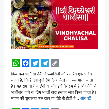
W
F
T
T
C
विंध्याचल चालीसा देवी विंध्यवासिनी को समर्पित एक भक्ति
h
a
w
e
o
भजन है, जिन्हें देवी दुर्गा (आदि-शक्ति) का रूप माना जाता
a
c
i
l
p
है। यह राग चालीस छंदों या चौपाइयों के रूप में है और देवी से
t
e
t
e
y
आशीर्वाद पाने के लिए भक्तों द्वारा इसका जाप किया जाता है।
भजन की शुरुआत एक दोहा या दोहे से होती है...
और पढ़ें
s
b
t
g
L