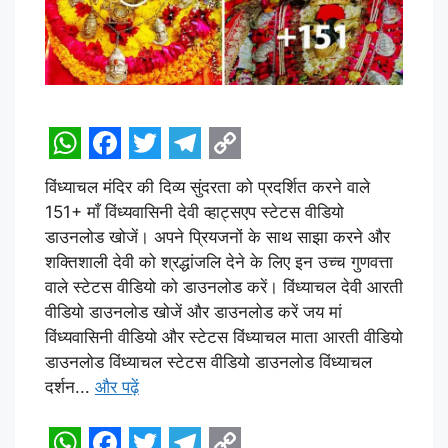
W
F
T
T
C
विंध्याचल मंदिर की दिव्य सुंदरता को प्रदर्शित करने वाले
h
a
w
e
o
151+ माँ विंध्यवासिनी देवी व्हाट्सएप स्टेटस वीडियो
a
c
i
l
p
डाउनलोड खोजें। अपने प्रियजनों के साथ साझा करने और
t
e
t
e
y
शक्तिशाली देवी को श्रद्धांजलि देने के लिए इन उच्च गुणवत्ता
वाले स्टेटस वीडियो को डाउनलोड करें। विंध्याचल देवी आरती
s
b
t
g
L
वीडियो डाउनलोड खोजें और डाउनलोड करें जय मां
A
o
e
r
i
विंध्यवासिनी वीडियो और स्टेटस विंध्याचल माता आरती वीडियो
p
o
r
a
n
डाउनलोड विंध्याचल स्टेटस वीडियो डाउनलोड विंध्याचल
दर्शन...
और पढ़ें
p
k
m
k