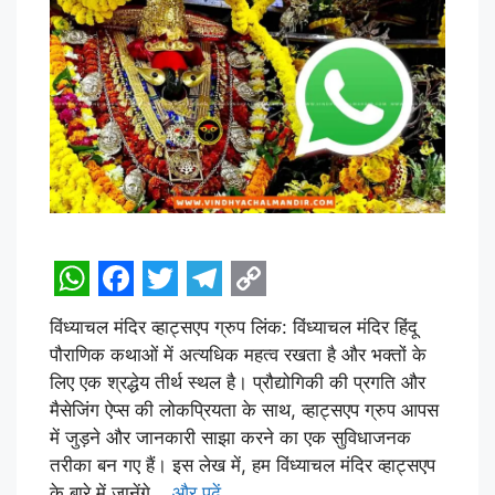
W
F
T
T
C
विंध्याचल मंदिर व्हाट्सएप ग्रुप लिंक: विंध्याचल मंदिर हिंदू
h
a
w
e
o
पौराणिक कथाओं में अत्यधिक महत्व रखता है और भक्तों के
a
c
i
l
p
लिए एक श्रद्धेय तीर्थ स्थल है। प्रौद्योगिकी की प्रगति और
t
e
t
e
y
मैसेजिंग ऐप्स की लोकप्रियता के साथ, व्हाट्सएप ग्रुप आपस
में जुड़ने और जानकारी साझा करने का एक सुविधाजनक
s
b
t
g
L
तरीका बन गए हैं। इस लेख में, हम विंध्याचल मंदिर व्हाट्सएप
A
o
e
r
i
के बारे में जानेंगे...
और पढ़ें