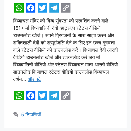
W
F
T
T
C
विंध्याचल मंदिर की दिव्य सुंदरता को प्रदर्शित करने वाले
h
a
w
e
o
151+ माँ विंध्यवासिनी देवी व्हाट्सएप स्टेटस वीडियो
a
c
i
l
p
डाउनलोड खोजें। अपने प्रियजनों के साथ साझा करने और
t
e
t
e
y
शक्तिशाली देवी को श्रद्धांजलि देने के लिए इन उच्च गुणवत्ता
वाले स्टेटस वीडियो को डाउनलोड करें। विंध्याचल देवी आरती
s
b
t
g
L
वीडियो डाउनलोड खोजें और डाउनलोड करें जय मां
A
o
e
r
i
विंध्यवासिनी वीडियो और स्टेटस विंध्याचल माता आरती वीडियो
p
o
r
a
n
डाउनलोड विंध्याचल स्टेटस वीडियो डाउनलोड विंध्याचल
दर्शन...
और पढ़ें
p
k
m
k
W
F
T
T
C
h
a
w
e
o
5 टिप्पणियाँ
a
c
i
l
p