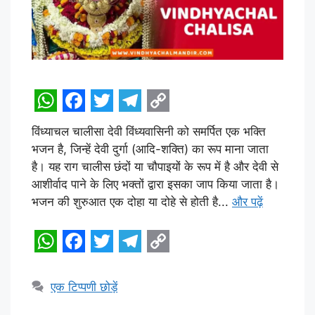
W
F
T
T
C
विंध्याचल चालीसा देवी विंध्यवासिनी को समर्पित एक भक्ति
h
a
w
e
o
भजन है, जिन्हें देवी दुर्गा (आदि-शक्ति) का रूप माना जाता
a
c
i
l
p
है। यह राग चालीस छंदों या चौपाइयों के रूप में है और देवी से
t
e
t
e
y
आशीर्वाद पाने के लिए भक्तों द्वारा इसका जाप किया जाता है।
भजन की शुरुआत एक दोहा या दोहे से होती है...
और पढ़ें
s
b
t
g
L
A
o
e
r
i
p
o
r
a
n
W
F
T
T
C
p
k
m
k
h
a
w
e
o
एक टिप्पणी छोड़ें
a
c
i
l
p