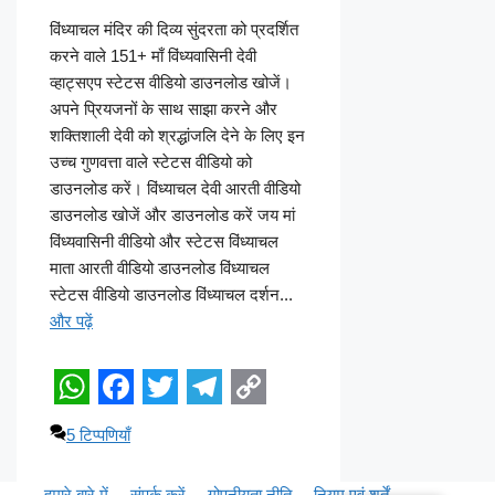
W
F
T
T
C
विंध्याचल मंदिर की दिव्य सुंदरता को प्रदर्शित
h
a
w
e
o
करने वाले 151+ माँ विंध्यवासिनी देवी
a
c
i
l
p
व्हाट्सएप स्टेटस वीडियो डाउनलोड खोजें।
अपने प्रियजनों के साथ साझा करने और
t
e
t
e
y
शक्तिशाली देवी को श्रद्धांजलि देने के लिए इन
s
b
t
g
L
उच्च गुणवत्ता वाले स्टेटस वीडियो को
A
o
e
r
i
डाउनलोड करें। विंध्याचल देवी आरती वीडियो
डाउनलोड खोजें और डाउनलोड करें जय मां
p
o
r
a
n
विंध्यवासिनी वीडियो और स्टेटस विंध्याचल
p
k
m
k
माता आरती वीडियो डाउनलोड विंध्याचल
स्टेटस वीडियो डाउनलोड विंध्याचल दर्शन...
और पढ़ें
W
F
T
T
C
5 टिप्पणियाँ
h
a
w
e
o
a
c
i
l
p
हमारे बारे में
संपर्क करें
गोपनीयता नीति
नियम एवं शर्तें