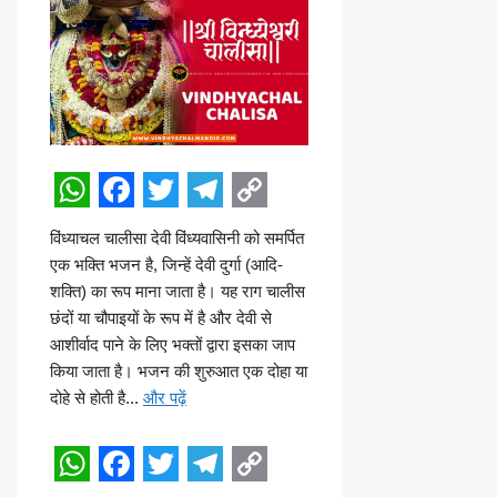
W
F
T
T
C
विंध्याचल चालीसा देवी विंध्यवासिनी को समर्पित
h
a
w
e
o
एक भक्ति भजन है, जिन्हें देवी दुर्गा (आदि-
a
c
i
l
p
शक्ति) का रूप माना जाता है। यह राग चालीस
छंदों या चौपाइयों के रूप में है और देवी से
t
e
t
e
y
आशीर्वाद पाने के लिए भक्तों द्वारा इसका जाप
s
b
t
g
L
किया जाता है। भजन की शुरुआत एक दोहा या
A
o
e
r
i
दोहे से होती है...
और पढ़ें
p
o
r
a
n
p
k
m
k