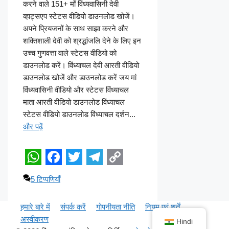
h
a
w
e
o
करने वाले 151+ माँ विंध्यवासिनी देवी
a
c
i
l
p
व्हाट्सएप स्टेटस वीडियो डाउनलोड खोजें।
अपने प्रियजनों के साथ साझा करने और
t
e
t
e
y
शक्तिशाली देवी को श्रद्धांजलि देने के लिए इन
s
b
t
g
L
उच्च गुणवत्ता वाले स्टेटस वीडियो को
A
o
e
r
i
डाउनलोड करें। विंध्याचल देवी आरती वीडियो
डाउनलोड खोजें और डाउनलोड करें जय मां
p
o
r
a
n
विंध्यवासिनी वीडियो और स्टेटस विंध्याचल
p
k
m
k
माता आरती वीडियो डाउनलोड विंध्याचल
स्टेटस वीडियो डाउनलोड विंध्याचल दर्शन...
और पढ़ें
W
F
T
T
C
5 टिप्पणियाँ
h
a
w
e
o
a
c
i
l
p
हमारे बारे में
संपर्क करें
गोपनीयता नीति
नियम एवं शर्तें
t
e
t
e
y
अस्वीकरण
Hindi