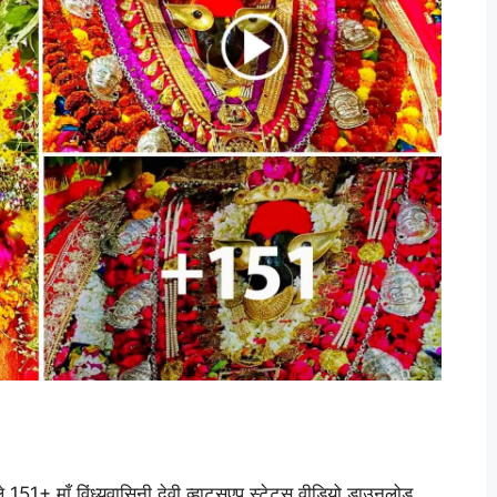
ाले 151+ माँ विंध्यवासिनी देवी व्हाट्सएप स्टेटस वीडियो डाउनलोड