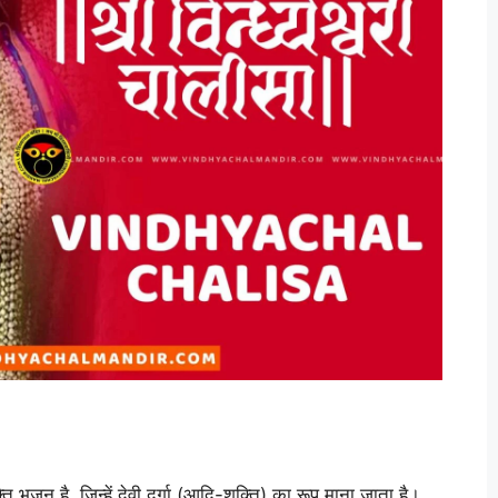
ति भजन है, जिन्हें देवी दुर्गा (आदि-शक्ति) का रूप माना जाता है।