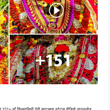
ाले 151+ माँ विंध्यवासिनी देवी व्हाट्सएप स्टेटस वीडियो डाउनलोड