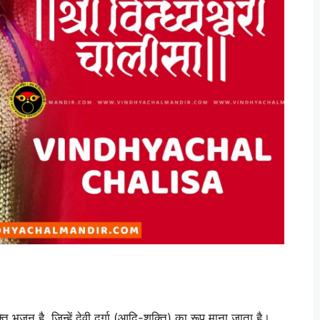
ति भजन है, जिन्हें देवी दुर्गा (आदि-शक्ति) का रूप माना जाता है।