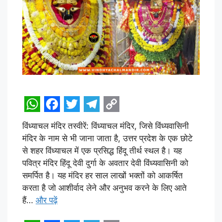
W
F
T
T
C
विंध्याचल मंदिर तस्वीरें: विंध्याचल मंदिर, जिसे विंध्यवासिनी
h
a
w
e
o
मंदिर के नाम से भी जाना जाता है, उत्तर प्रदेश के एक छोटे
a
c
i
l
p
से शहर विंध्याचल में एक प्रसिद्ध हिंदू तीर्थ स्थल है। यह
t
e
t
e
y
पवित्र मंदिर हिंदू देवी दुर्गा के अवतार देवी विंध्यवासिनी को
समर्पित है। यह मंदिर हर साल लाखों भक्तों को आकर्षित
s
b
t
g
L
करता है जो आशीर्वाद लेने और अनुभव करने के लिए आते
A
o
e
r
i
हैं…
और पढ़ें
p
o
r
a
n